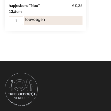
hapjesbord “Nox”
€
0,35
rond des
13,5cm
“Plato” 
Toevoegen