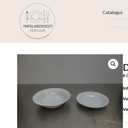
Catalogus
€
0
In
Vo
Ve