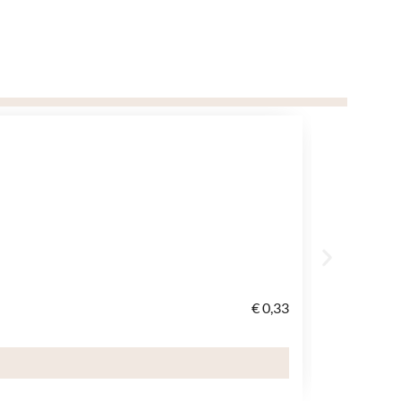
€
0,33
suikerpot
T