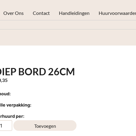
Over Ons
Contact
Handleidingen
Huurvoorwaarde
DIEP BORD 26CM
,35
houd:
lle verpakking:
rhuurd per:
Toevoegen