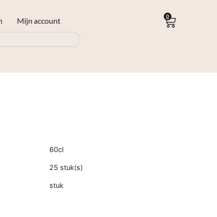
0
n
Mijn account
60cl
25 stuk(s)
stuk