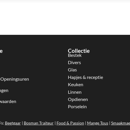
e
Collectie
Bestek
Divers
Glas
Hapjes & receptie
 Openingsuren
Keuken
ngen
Linnen
Opdienen
waarden
Porselein
’s:
Beetgaar
|
Bosman Traiteur
|
Food & Passion
|
Mange Tous
|
Smaakmae