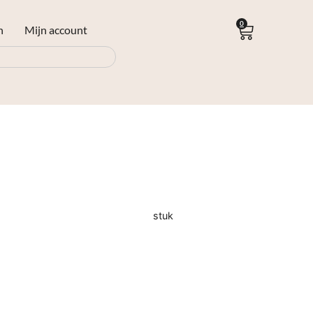
0
n
Mijn account
stuk