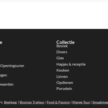
e
Collectie
Bestek
Divers
Glas
Hapjes & receptie
 Openingsuren
Keuken
ngen
Linnen
Opdienen
waarden
Porselein
’s:
Beetgaar
|
Bosman Traiteur
|
Food & Passion
|
Mange Tous
|
Smaakmae