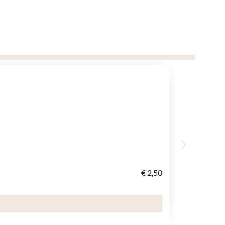
€
2,50
broodmand
T