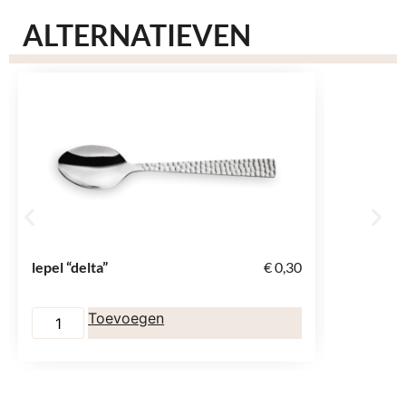
ALTERNATIEVEN
lepel “delta”
€
0,30
vork “del
Toevoegen