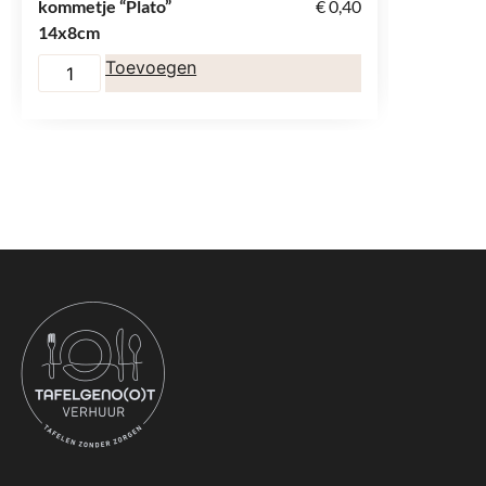
kommetje “Plato”
€
0,40
tapasbor
14x8cm
pirouett
Toevoegen