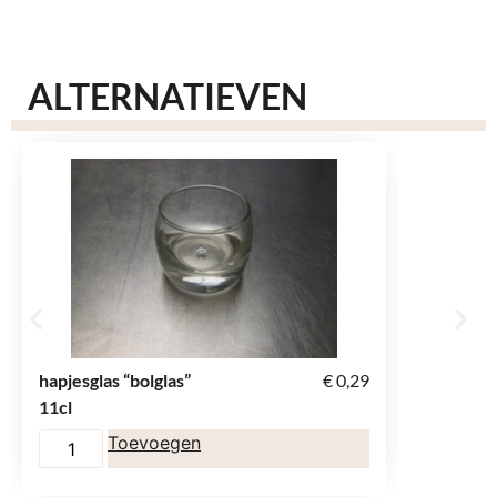
ALTERNATIEVEN
hapjesglas “bolglas”
€
0,29
theeglas 
11cl
Toevoegen