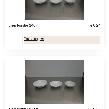
diep bordje 14cm
€
0,24
Toevoegen
diep bordje 16cm
€
0,28