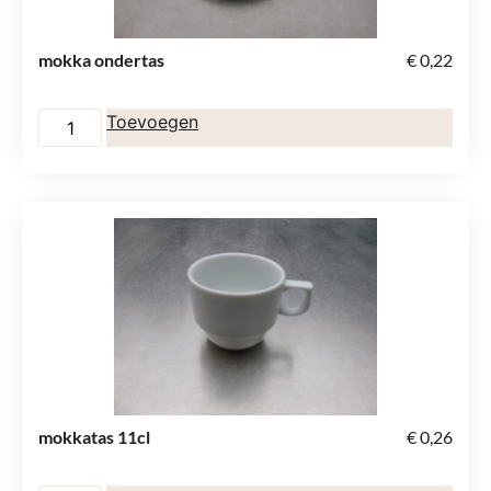
mokka ondertas
€
0,22
Toevoegen
mokkatas 11cl
€
0,26