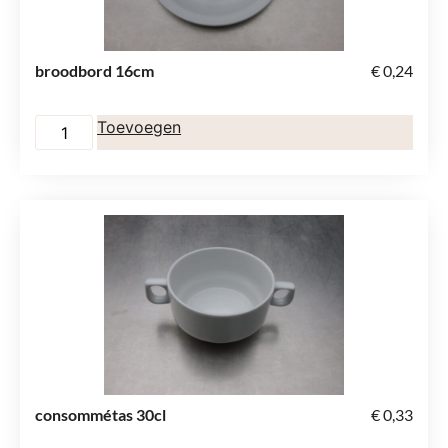
broodbord 16cm
€
0,24
Toevoegen
consommétas 30cl
€
0,33